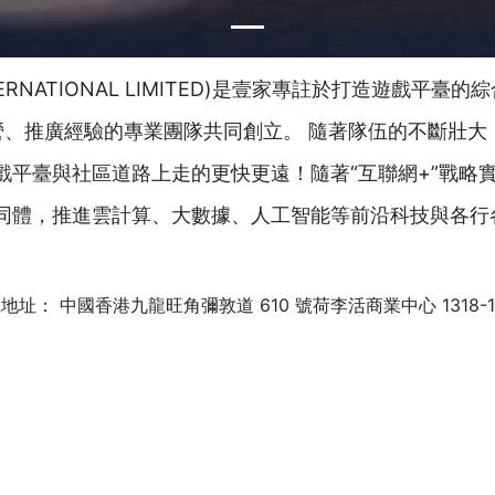
TERNATIONAL LIMITED)是壹家專註於打造遊戲平
營、推廣經驗的專業團隊共同創立。 隨著隊伍的不斷壯大
戲平臺與社區道路上走的更快更遠！隨著“互聯網+”戰略
同體，推進雲計算、大數據、人工智能等前沿科技與各行
地址： 中國香港九龍旺角彌敦道 610 號荷李活商業中心 1318-1